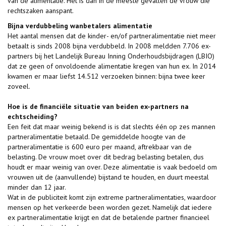
van de alimentatie. Het is dan in de meeste gevallen de vrouw die
rechtszaken aanspant.
Bijna verdubbeling wanbetalers alimentatie
Het aantal mensen dat de kinder- en/of partneralimentatie niet meer
betaalt is sinds 2008 bijna verdubbeld. In 2008 meldden 7.706 ex-
partners bij het Landelijk Bureau Inning Onderhoudsbijdragen (LBIO)
dat ze geen of onvoldoende alimentatie kregen van hun ex. In 2014
kwamen er maar liefst 14.512 verzoeken binnen: bijna twee keer
zoveel.
Hoe is de financiële situatie van beiden ex-partners na
echtscheiding?
Een feit dat maar weinig bekend is is dat slechts één op zes mannen
partneralimentatie betaald. De gemiddelde hoogte van de
partneralimentatie is 600 euro per maand, aftrekbaar van de
belasting. De vrouw moet over dit bedrag belasting betalen, dus
houdt er maar weinig van over. Deze alimentatie is vaak bedoeld om
vrouwen uit de (aanvullende) bijstand te houden, en duurt meestal
minder dan 12 jaar.
Wat in de publiciteit komt zijn extreme partneralimentaties, waardoor
mensen op het verkeerde been worden gezet. Namelijk dat iedere
ex partneralimentatie krijgt en dat de betalende partner financieel