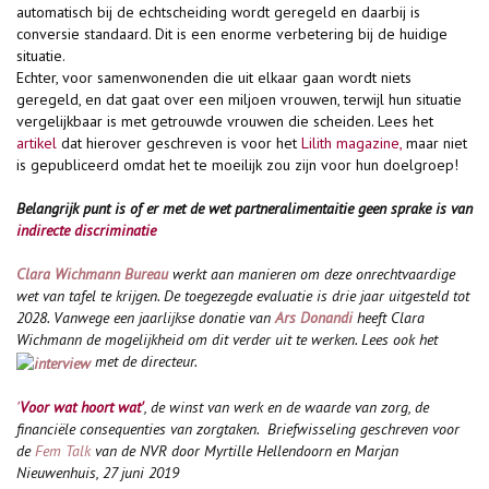
automatisch bij de echtscheiding wordt geregeld en daarbij is
conversie standaard. Dit is een enorme verbetering bij de huidige
situatie.
Echter, voor samenwonenden die uit elkaar gaan wordt niets
geregeld, en dat gaat over een miljoen vrouwen, terwijl hun situatie
vergelijkbaar is met getrouwde vrouwen die scheiden. Lees het
artikel
dat hierover geschreven is voor het
Lilith magazine,
maar niet
is gepubliceerd omdat het te moeilijk zou zijn voor hun doelgroep!
Belangrijk punt is of er met de wet partneralimentaitie geen sprake is van
indirecte discriminatie
Clara Wichmann Bureau
werkt aan manieren om deze onrechtvaardige
wet van tafel te krijgen. De toegezegde evaluatie is drie jaar uitgesteld tot
2028. Vanwege een jaarlijkse donatie van
Ars Donandi
heeft Clara
Wichmann de mogelijkheid om dit verder uit te werken. Lees ook het
met de directeur.
'
Voor wat hoort wat'
, de winst van werk en de waarde van zorg, de
financiële consequenties van zorgtaken. Briefwisseling geschreven voor
de
Fem Talk
van de NVR door Myrtille Hellendoorn en Marjan
Nieuwenhuis, 27 juni 2019