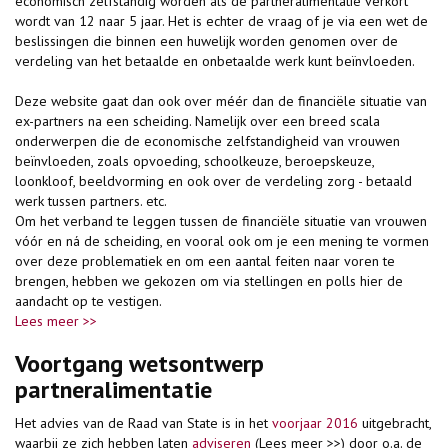
economisch zelfstandig worden als de partneralimentatie verkort
wordt van 12 naar 5 jaar. Het is echter de vraag of je via een wet de
beslissingen die binnen een huwelijk worden genomen over de
verdeling van het betaalde en onbetaalde werk kunt beïnvloeden.
Deze website gaat dan ook over méér dan de financiële situatie van
ex-partners na een scheiding. Namelijk over een breed scala
onderwerpen die de economische zelfstandigheid van vrouwen
beïnvloeden, zoals opvoeding, schoolkeuze, beroepskeuze,
loonkloof, beeldvorming en ook over de verdeling zorg - betaald
werk tussen partners. etc.
Om het verband te leggen tussen de financiële situatie van vrouwen
vóór en ná de scheiding, en vooral ook om je een mening te vormen
over deze problematiek en om een aantal feiten naar voren te
brengen, hebben we gekozen om via stellingen en polls hier de
aandacht op te vestigen.
Lees meer >>
Voortgang wetsontwerp
partneralimentatie
Het advies van de Raad van State is in het
voorjaar 2016
uitgebracht,
waarbij ze zich hebben laten
adviseren
(Lees meer >>) door o.a. de