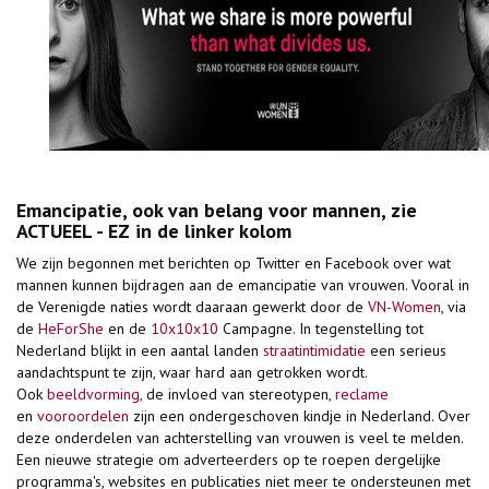
Emancipatie, ook van belang voor mannen, zie
ACTUEEL - EZ in de linker kolom
We zijn begonnen met berichten op Twitter en Facebook over wat
mannen kunnen bijdragen aan de emancipatie van vrouwen. Vooral in
de Verenigde naties wordt daaraan gewerkt door de
VN-Women
, via
de
HeForShe
en de
10x10x10
Campagne. In tegenstelling tot
Nederland blijkt in een aantal landen
straatintimidatie
een serieus
aandachtspunt te zijn, waar hard aan getrokken wordt.
Ook
beeldvorming,
de invloed van stereotypen,
reclame
en
vooroordelen
zijn een ondergeschoven kindje in Nederland. Over
deze onderdelen van achterstelling van vrouwen is veel te melden.
Een nieuwe strategie om adverteerders op te roepen dergelijke
programma's, websites en publicaties niet meer te ondersteunen met