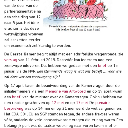
van de duur van de
partneralimentatie na
een scheiding van 12
naar 5 jaar. Het idee
erachter is dat deze
wetswijziging vrouwen
zal aanzetten eerder
om economisch zelfstandig te worden.
De
Eerste Kamer
begint altijd met een schriftelijke vragenronde, zie
verslag
van 11 februari 2019. Daarvóór kon iedereen nog een
zienswijze inleveren. Dat hebben we gedaan met een
brief
op 15
januari via de NVR.
Een klemmende vraag is wat ons betreft .... voor wie
zal deze wet een vooruitgang zijn?
Op 17 april kwam de beantwoording van de Kamervragen door de
initiatiefnemers via een
Memorie van Antwoord
en op 19 april kwam
een
brief
van de minister over de Kamervragen. Ook nu hebben we
een reactie geschreven op
12 mei
en op
17 mei
. De
plenaire
bespreking
was op 14 mei en op 21 mei werd de wet aangenomen.
Het CDA, 50+, CU en SGP stemden tegen, de andere frakties waren
vóór, ondanks de vele onbeantwoorde vragen die er nog waren. Een
belangrijk punt wat de laatste week nog naar voren kwam is of er