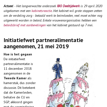
Actuee
l - Het langverwachte onderzoek
IBO Deeltijdwerk
is 29 april 2020
uitgekomen met een
kabinetsreactie
. Het kabinet wil grote stappen zetten
om de verdeling zorg - betaald werk te beïnvloeden, veel moet echter nog
uitgewerkt worden in beleid. Enkele vrouwenorganisaties hebben een
beleidsbrief met aanbevelingen
van het kabinet gestuurd op 7 mei.
Initiatiefwet partneralimentatie
aangenomen, 21 mei 2019
Hoe is het gegaan
De initiatiefwet
partneralimentatie is
11 december 2018
aangenomen in de
Tweede Kamer
als
hamerstuk, dus zonder
discussie. Dit betekent
dat de Kamerleden,
behalve de CU en
SGP, akkoord gingen
met de vermindering