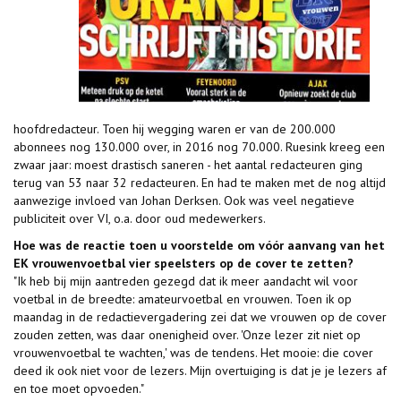
hoofdredacteur. Toen hij wegging waren er van de 200.000
abonnees nog 130.000 over, in 2016 nog 70.000. Ruesink kreeg een
zwaar jaar: moest drastisch saneren - het aantal redacteuren ging
terug van 53 naar 32 redacteuren. En had te maken met de nog altijd
aanwezige invloed van Johan Derksen. Ook was veel negatieve
publiciteit over VI, o.a. door oud medewerkers.
Hoe was de reactie toen u voorstelde om vóór aanvang van het
EK vrouwenvoetbal vier speelsters op de cover te zetten?
"Ik heb bij mijn aantreden gezegd dat ik meer aandacht wil voor
voetbal in de breedte: amateurvoetbal en vrouwen. Toen ik op
maandag in de redactievergadering zei dat we vrouwen op de cover
zouden zetten, was daar onenigheid over. 'Onze lezer zit niet op
vrouwen­voetbal te wachten,' was de tendens. Het mooie: die cover
deed ik ook niet voor de lezers. Mijn overtuiging is dat je je lezers af
en toe moet opvoeden."