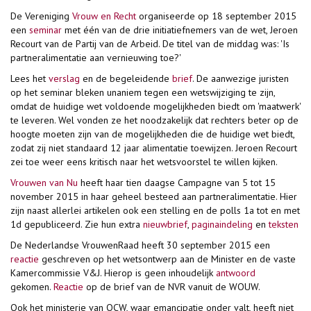
De Vereniging
Vrouw en Recht
organiseerde op 18 september 2015
een
seminar
met één van de drie initiatiefnemers van de wet, Jeroen
Recourt van de Partij van de Arbeid. De titel van de middag was: 'Is
partneralimentatie aan vernieuwing toe?'
Lees het
verslag
en de begeleidende
brief
. De aanwezige juristen
op het seminar bleken unaniem tegen een wetswijziging te zijn,
omdat de huidige wet voldoende mogelijkheden biedt om 'maatwerk'
te leveren. Wel vonden ze het noodzakelijk dat rechters beter op de
hoogte moeten zijn van de mogelijkheden die de huidige wet biedt,
zodat zij niet standaard 12 jaar alimentatie toewijzen. Jeroen Recourt
zei toe weer eens kritisch naar het wetsvoorstel te willen kijken.
Vrouwen van Nu
heeft haar tien daagse Campagne van 5 tot 15
november 2015 in haar geheel besteed aan partneralimentatie. Hier
zijn naast allerlei artikelen ook een stelling en de polls 1a tot en met
1d gepubliceerd. Zie hun extra
nieuwbrief
,
paginaindeling
en
teksten
De Nederlandse VrouwenRaad heeft 30 september 2015 een
reactie
geschreven op het wetsontwerp aan de Minister en de vaste
Kamercommissie V&J. Hierop is geen inhoudelijk
antwoord
gekomen.
Reactie
op de brief van de NVR vanuit de WOUW.
Ook het ministerie van OCW, waar emancipatie onder valt, heeft niet