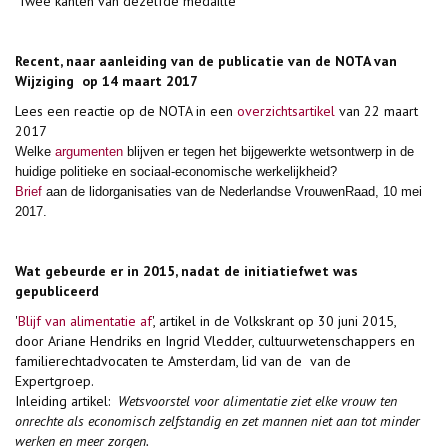
'Twee kanten van dezelfde medaille'
Recent, naar aanleiding van de publicatie van de NOTA van
Wijziging op 14 maart 2017
Lees een reactie op de NOTA in een
overzichtsartikel
van 22 maart
2017
Welke
argumenten
blijven er tegen het bijgewerkte wetsontwerp in de
huidige politieke en sociaal-economische werkelijkheid?
Brief
aan de lidorganisaties van de Nederlandse VrouwenRaad, 10 mei
2017.
Wat gebeurde er in 2015, nadat de initiatiefwet was
gepubliceerd
'
Blijf van alimentatie af
', artikel in de Volkskrant op 30 juni 2015,
door Ariane Hendriks en Ingrid Vledder, cultuurwetenschappers en
familierechtadvocaten te Amsterdam, lid van de van de
Expertgroep.
Inleiding artikel:
Wetsvoorstel voor alimentatie ziet elke vrouw ten
onrechte als economisch zelfstandig en zet mannen niet aan tot minder
werken en meer zorgen.