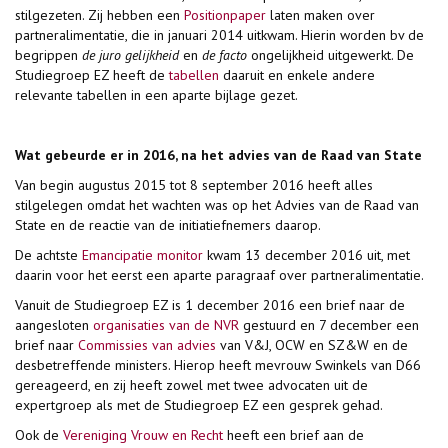
stilgezeten. Zij hebben een
Positionpaper
laten maken over
partneralimentatie, die in januari 2014 uitkwam. Hierin worden bv de
begrippen
de juro gelijkheid
en
de facto
ongelijkheid uitgewerkt. De
Studiegroep EZ heeft de
tabellen
daaruit en enkele andere
relevante tabellen in een aparte bijlage gezet.
Wat gebeurde er in 2016, na het advies van de Raad van State
Van begin augustus 2015 tot 8 september 2016 heeft alles
stilgelegen omdat het wachten was op het Advies van de Raad van
State en de reactie van de initiatiefnemers daarop.
De achtste
Emancipatie monitor
kwam 13 december 2016 uit, met
daarin voor het eerst een aparte paragraaf over partneralimentatie.
Vanuit de Studiegroep EZ is 1 december 2016 een brief naar de
aangesloten
organisaties van de NVR
gestuurd en 7 december een
brief naar
Commissies van advies
van V&J, OCW en SZ&W en de
desbetreffende ministers. Hierop heeft mevrouw Swinkels van D66
gereageerd, en zij heeft zowel met twee advocaten uit de
expertgroep als met de Studiegroep EZ een gesprek gehad.
Ook de
Vereniging Vrouw en Recht
heeft een brief aan de